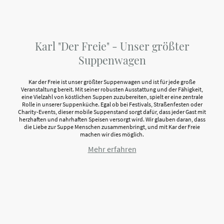
Karl "Der Freie" - Unser größter
Suppenwagen
Kar der Freie ist unser größter Suppenwagen und ist für jede große
Veranstaltung bereit. Mit seiner robusten Ausstattung und der Fähigkeit,
eine Vielzahl von köstlichen Suppen zuzubereiten, spielt er eine zentrale
Rolle in unserer Suppenküche. Egal ob bei Festivals, Straßenfesten oder
Charity-Events, dieser mobile Suppenstand sorgt dafür, dass jeder Gast mit
herzhaften und nahrhaften Speisen versorgt wird. Wir glauben daran, dass
die Liebe zur Suppe Menschen zusammenbringt, und mit Kar der Freie
machen wir dies möglich.
Mehr erfahren