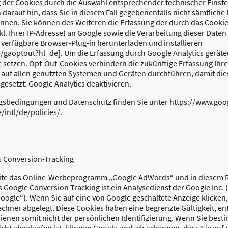
 der Cookies durch die Auswahl entsprechender technischer Einste
 darauf hin, dass Sie in diesem Fall gegebenenfalls nicht sämtlich
nnen. Sie können des Weiteren die Erfassung der durch das Cookie
l. Ihrer IP-Adresse) an Google sowie die Verarbeitung dieser Date
 verfügbare Browser-Plug-in herunterladen und installieren
e/gaoptout?hl=de]. Um die Erfassung durch Google Analytics gerät
 setzen. Opt-Out-Cookies verhindern die zukünftige Erfassung Ihr
 auf allen genutzten Systemen und Geräten durchführen, damit die
gesetzt: Google Analytics deaktivieren.
gsbedingungen und Datenschutz finden Sie unter https://www.goo
intl/de/policies/.
 Conversion-Tracking
ite das Online-Werbeprogramm „Google AdWords“ und in diesem 
Google Conversion Tracking ist ein Analysedienst der Google Inc.
oogle“). Wenn Sie auf eine von Google geschaltete Anzeige klicken,
chner abgelegt. Diese Cookies haben eine begrenzte Gültigkeit, en
nen somit nicht der persönlichen Identifizierung. Wenn Sie best
ht abgelaufen ist, können Google und wir erkennen, dass Sie auf 