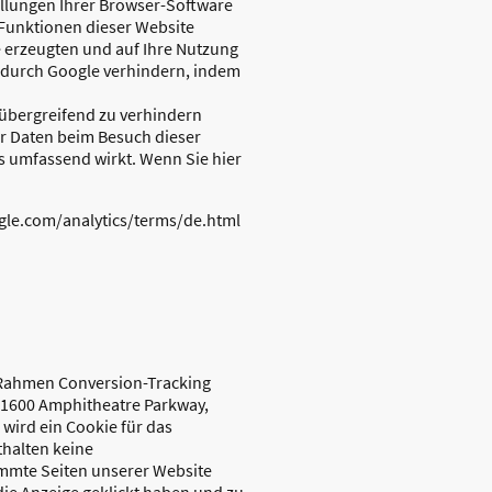
llungen Ihrer Browser-Software
e Funktionen dieser Website
 erzeugten und auf Ihre Nutzung
n durch Google verhindern, indem
eübergreifend zu verhindern
er Daten beim Besuch dieser
s umfassend wirkt. Wenn Sie hier
gle.com/analytics/terms/de.html
Rahmen Conversion-Tracking
 (1600 Amphitheatre Parkway,
 wird ein Cookie für das
thalten keine
immte Seiten unserer Website
die Anzeige geklickt haben und zu