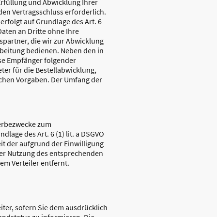
rfüllung und Abwicklung Ihrer
 den Vertragsschluss erforderlich.
erfolgt auf Grundlage des Art. 6
 Daten an Dritte ohne Ihre
spartner, die wir zur Abwicklung
rbeitung bedienen. Neben den in
ise Empfänger folgender
ter für die Bestellabwicklung,
zlichen Vorgaben. Der Umfang der
Werbezwecke zum
lage des Art. 6 (1) lit. a DSGVO
it der aufgrund der Einwilligung
nter Nutzung des entsprechenden
em Verteiler entfernt.
ter, sofern Sie dem ausdrücklich
andstatus zu informieren. Die