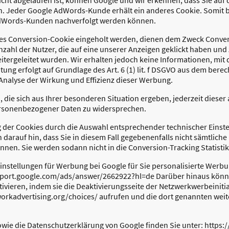
en. Jeder Google AdWords-Kunde erhält ein anderes Cookie. Somit b
AdWords-Kunden nachverfolgt werden können.
 des Conversion-Cookie eingeholt werden, dienen dem Zweck Convers
nzahl der Nutzer, die auf eine unserer Anzeigen geklickt haben und
itergeleitet wurden. Wir erhalten jedoch keine Informationen, mit 
itung erfolgt auf Grundlage des Art. 6 (1) lit. f DSGVO aus dem berec
Analyse der Wirkung und Effizienz dieser Werbung.
die sich aus Ihrer besonderen Situation ergeben, jederzeit dieser 
ersonenbezogener Daten zu widersprechen.
 der Cookies durch die Auswahl entsprechender technischer Einst
 darauf hin, dass Sie in diesem Fall gegebenenfalls nicht sämtlich
nnen. Sie werden sodann nicht in die Conversion-Tracking Statis
instellungen für Werbung bei Google für Sie personalisierte Werbu
support.google.com/ads/answer/2662922?hl=de Darüber hinaus kön
tivieren, indem sie die Deaktivierungsseite der Netzwerkwerbeiniti
tworkadvertising.org/choices/ aufrufen und die dort genannten we
ie die Datenschutzerklärung von Google finden Sie unter: https:/