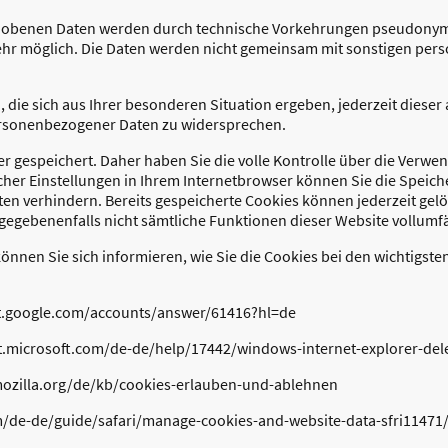
rhobenen Daten werden durch technische Vorkehrungen pseudonymi
 mehr möglich. Die Daten werden nicht gemeinsam mit sonstigen p
die sich aus Ihrer besonderen Situation ergeben, jederzeit dieser 
ersonenbezogener Daten zu widersprechen.
 gespeichert. Daher haben Sie die volle Kontrolle über die Verwe
her Einstellungen in Ihrem Internetbrowser können Sie die Speic
en verhindern. Bereits gespeicherte Cookies können jederzeit gelö
 gegebenenfalls nicht sämtliche Funktionen dieser Website vollum
nnen Sie sich informieren, wie Sie die Cookies bei den wichtigste
t.google.com/accounts/answer/61416?hl=de
ort.microsoft.com/de-de/help/17442/windows-internet-explorer-de
t.mozilla.org/de/kb/cookies-erlauben-und-ablehnen
om/de-de/guide/safari/manage-cookies-and-website-data-sfri1147