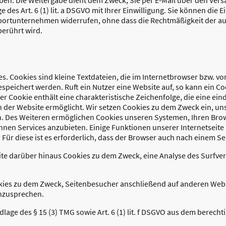
 des Art. 6 (1) lit. a DSGVO mit Ihrer Einwilligung. Sie können die E
sportunternehmen widerrufen, ohne dass die Rechtmäßigkeit der au
berührt wird.
. Cookies sind kleine Textdateien, die im Internetbrowser bzw. v
peichert werden. Ruft ein Nutzer eine Website auf, so kann ein C
r Cookie enthält eine charakteristische Zeichenfolge, die eine eind
 der Website ermöglicht. Wir setzen Cookies zu dem Zweck ein, un
en. Des Weiteren ermöglichen Cookies unseren Systemen, Ihren Br
hnen Services anzubieten. Einige Funktionen unserer Internetseit
Für diese ist es erforderlich, dass der Browser auch nach einem S
te darüber hinaus Cookies zu dem Zweck, eine Analyse des Surfve
ies zu dem Zweck, Seitenbesucher anschließend auf anderen Webse
nzusprechen.
dlage des § 15 (3) TMG sowie Art. 6 (1) lit. f DSGVO aus dem berech