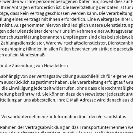
erwenden wir Ihre personenbezogenen Daten nur, soweit dies zur E
hrer Anfragen erforderlich ist. Die Bereitstellung der Daten ist für
Folge, dass kein Vertrag geschlossen werden kann. Die Verarbeitung 
rfüllung eines Vertrags mit Ihnen erforderlich. Eine Weitergabe Ihrer
gt nicht. Ausgenommen hiervon sind lediglich unsere Dienstleistung
gen oder Dienstleister derer wir uns im Rahmen einer Auftragsvera
Datenschutzerklärung benannten Empfängern sind dies beispielswe
 Zahlungsdienstleister, Warenwirtschaftsdienstleister, Diensteanbie
ropshipping Händler. In allen Fällen beachten wir strikt die geset
ch auf ein Mindestmaß.
ür die Zusendung von Newslettern
unabhängig von der Vertragsabwicklung ausschließlich für eigene 
 ausdrücklich zugestimmt haben. Die Verarbeitung erfolgt auf Grund
n die Einwilligung jederzeit widerrufen, ohne dass die Rechtmäßigke
beitung berührt wird. Sie können dazu den Newsletter jederzeit u
tteilung an uns abbestellen. Ihre E-Mail-Adresse wird danach aus d
n Versandunternehmen zur Information über den Versandstatus
m Rahmen der Vertragsabwicklung an das Transportunternehmen wei
en. Die Weitergabe dient dem Zweck, Sie per E-Mail über den Vers